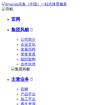
官网
集团风貌

公司简介
企业文化
发展历程
荣誉资质
组织架构
合作伙伴
主营业务

官网
产品平台
加工平台
再生资源