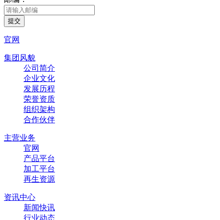
提交
官网
集团风貌
公司简介
企业文化
发展历程
荣誉资质
组织架构
合作伙伴
主营业务
官网
产品平台
加工平台
再生资源
资讯中心
新闻快讯
行业动态