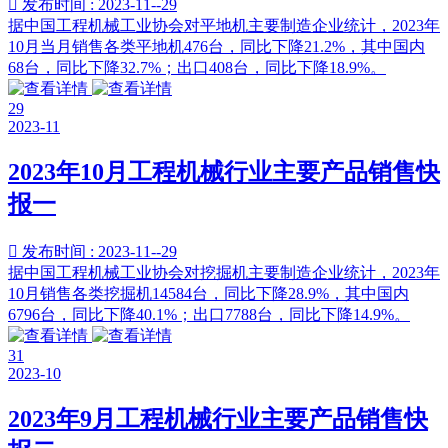

发布时间 : 2023-11--29
据中国工程机械工业协会对平地机主要制造企业统计，2023年
10月当月销售各类平地机476台，同比下降21.2%，其中国内
68台，同比下降32.7%；出口408台，同比下降18.9%。
29
2023-11
2023年10月工程机械行业主要产品销售快
报一

发布时间 : 2023-11--29
据中国工程机械工业协会对挖掘机主要制造企业统计，2023年
10月销售各类挖掘机14584台，同比下降28.9%，其中国内
6796台，同比下降40.1%；出口7788台，同比下降14.9%。
31
2023-10
2023年9月工程机械行业主要产品销售快