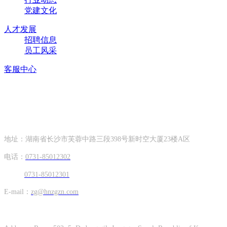
党建文化
人才发展
招聘信息
员工风采
客服中心
联系方式
CONTACT INFORMATION
地址：湖南省长沙市芙蓉中路三段398号新时空大厦23楼A区
电话：
0731-85012302
0731-85012301
E-mail：
zg@hnzgzn.com
Hunan Zhong Gang Korea Co. Ltd.