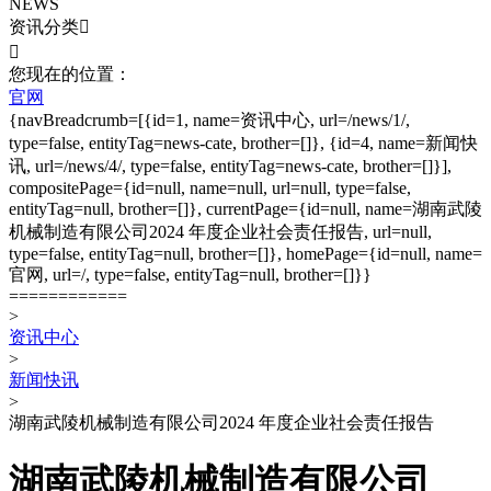
NEWS
资讯分类


您现在的位置：
官网
{navBreadcrumb=[{id=1, name=资讯中心, url=/news/1/,
type=false, entityTag=news-cate, brother=[]}, {id=4, name=新闻快
讯, url=/news/4/, type=false, entityTag=news-cate, brother=[]}],
compositePage={id=null, name=null, url=null, type=false,
entityTag=null, brother=[]}, currentPage={id=null, name=湖南武陵
机械制造有限公司2024 年度企业社会责任报告, url=null,
type=false, entityTag=null, brother=[]}, homePage={id=null, name=
官网, url=/, type=false, entityTag=null, brother=[]}}
============
>
资讯中心
>
新闻快讯
>
湖南武陵机械制造有限公司2024 年度企业社会责任报告
湖南武陵机械制造有限公司