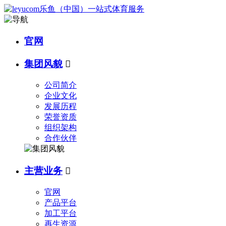
官网
集团风貌

公司简介
企业文化
发展历程
荣誉资质
组织架构
合作伙伴
主营业务

官网
产品平台
加工平台
再生资源